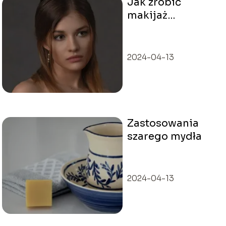
Jak zrobić
makijaż
wieczorowy i
codzienny do
czerwonej
2024-04-13
sukienki?
Zastosowania
szarego mydła
2024-04-13