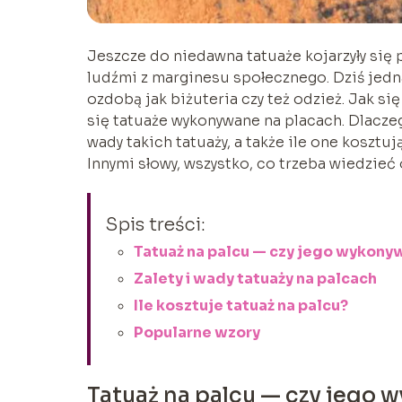
Jeszcze do niedawna tatuaże kojarzyły się
ludźmi z marginesu społecznego. Dziś jedna
ozdobą jak biżuteria czy też odzież. Jak s
się tatuaże wykonywane na placach. Dlaczego
wady takich tatuaży, a także ile one kosztu
Innymi słowy, wszystko, co trzeba wiedzieć 
Spis treści:
Tatuaż na palcu — czy jego wykonyw
Zalety i wady tatuaży na palcach
Ile kosztuje tatuaż na palcu?
Popularne wzory
Tatuaż na palcu — czy jego 