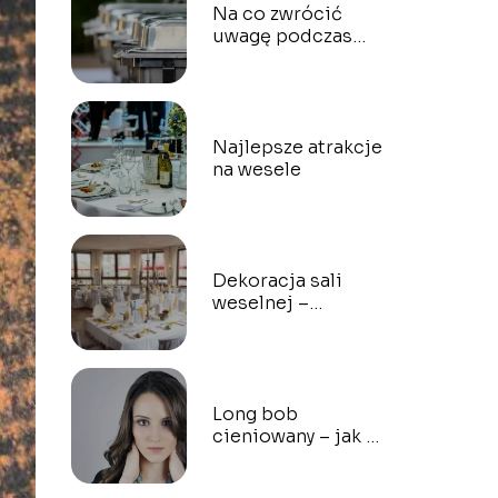
Na co zwrócić
uwagę podczas
ustalania menu na
wesele?
Najlepsze atrakcje
na wesele
Dekoracja sali
weselnej –
inspiracje
Long bob
cieniowany – jak go
nosić, by wyglądać
świetnie?