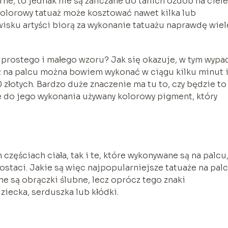
e, to jednak nie są zaliczane do tanich ozdób na ciele
olorowy tatuaż może kosztować nawet kilka lub
wisku artyści biorą za wykonanie tatuażu naprawdę wiele
 prostego i małego wzoru? Jak się okazuje, w tym wypa
aż na palcu można bowiem wykonać w ciągu kilku minut 
 złotych. Bardzo duże znaczenie ma tu to, czy będzie to
ie do jego wykonania używany kolorowy pigment, który
częściach ciała, tak i te, które wykonywane są na palcu
staci. Jakie są więc najpopularniejsze tatuaże na pal
ne są obrączki ślubne, lecz oprócz tego znaki
ziecka, serduszka lub kłódki.