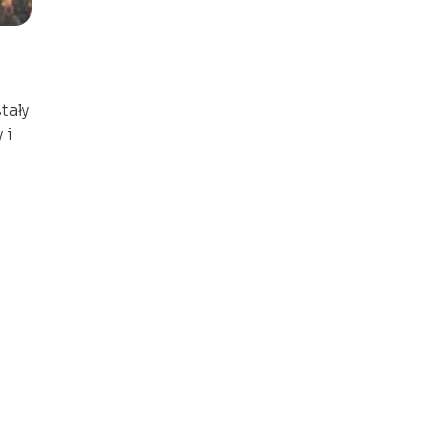
tały
 i