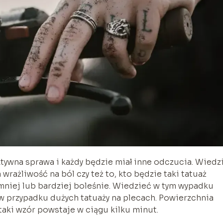
ktywna sprawa i każdy będzie miał inne odczucia. Wiedz
 wrażliwość na ból czy też to, kto będzie taki tatuaż
 mniej lub bardziej boleśnie. Wiedzieć w tym wypadku
 w przypadku dużych tatuaży na plecach. Powierzchnia
taki wzór powstaje w ciągu kilku minut.