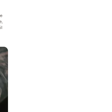
ie
e,
ól