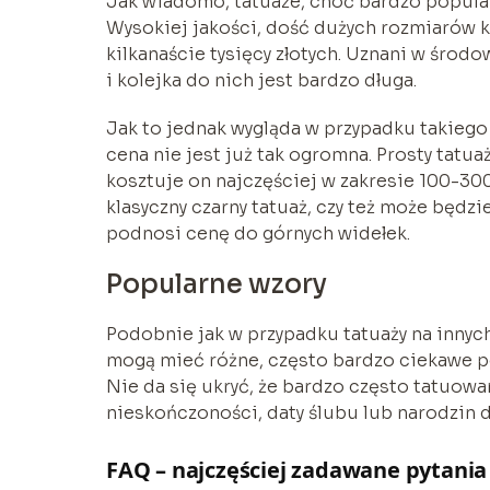
Jak wiadomo, tatuaże, choć bardzo popularn
Wysokiej jakości, dość dużych rozmiarów k
kilkanaście tysięcy złotych. Uznani w środo
i kolejka do nich jest bardzo długa.
Jak to jednak wygląda w przypadku takiego
cena nie jest już tak ogromna. Prosty tatu
kosztuje on najczęściej w zakresie 100-300
klasyczny czarny tatuaż, czy też może będz
podnosi cenę do górnych widełek.
Popularne wzory
Podobnie jak w przypadku tatuaży na innych 
mogą mieć różne, często bardzo ciekawe po
Nie da się ukryć, że bardzo często tatuowa
nieskończoności, daty ślubu lub narodzin d
FAQ – najczęściej zadawane pytania