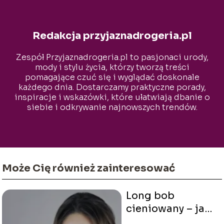
Redakcja przyjaznadrogeria.pl
Zespół Przyjaznadrogeria.pl to pasjonaci urody,
mody i stylu życia, którzy tworzą treści
pomagające czuć się i wyglądać doskonale
każdego dnia. Dostarczamy praktyczne porady,
inspiracje i wskazówki, które ułatwiają dbanie o
siebie i odkrywanie najnowszych trendów.
Naszym celem jest wspieranie czytelników w
budowaniu pewności siebie i podkreślaniu ich
indywidualnego stylu.
Może Cię również zainteresować
Long bob
cieniowany – jak
go nosić, by