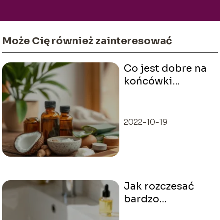
budowaniu pewności siebie i podkreślaniu ich
indywidualnego stylu.
Może Cię również zainteresować
Co jest dobre na
końcówki
włosów?
Sprawdzone
sposoby
2022-10-19
Jak rozczesać
bardzo
skołtunione