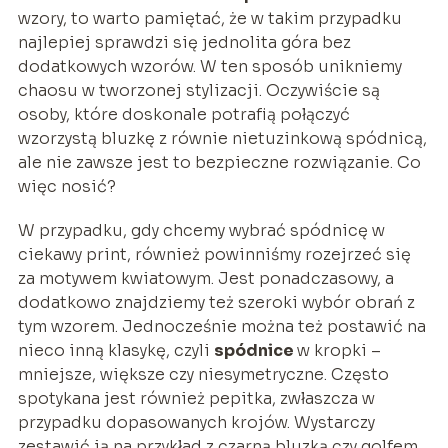
wzory, to warto pamiętać, że w takim przypadku
najlepiej sprawdzi się jednolita góra bez
dodatkowych wzorów. W ten sposób unikniemy
chaosu w tworzonej stylizacji. Oczywiście są
osoby, które doskonale potrafią połączyć
wzorzystą bluzkę z równie nietuzinkową spódnicą,
ale nie zawsze jest to bezpieczne rozwiązanie. Co
więc nosić?
W przypadku, gdy chcemy wybrać spódnicę w
ciekawy print, również powinniśmy rozejrzeć się
za motywem kwiatowym. Jest ponadczasowy, a
dodatkowo znajdziemy też szeroki wybór obrań z
tym wzorem. Jednocześnie można też postawić na
nieco inną klasykę, czyli
spódnice
w kropki –
mniejsze, większe czy niesymetryczne. Często
spotykana jest również pepitka, zwłaszcza w
przypadku dopasowanych krojów. Wystarczy
zestawić ją na przykład z czarną bluzką czy golfem.