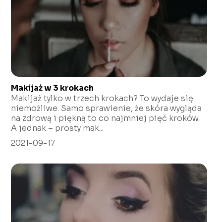
Makijaż w 3 krokach
Makijaż tylko w trzech krokach? To wydaje się
niemożliwe. Samo sprawienie, że skóra wygląda
na zdrową i piękną to co najmniej pięć kroków.
A jednak – prosty mak...
2021-09-17