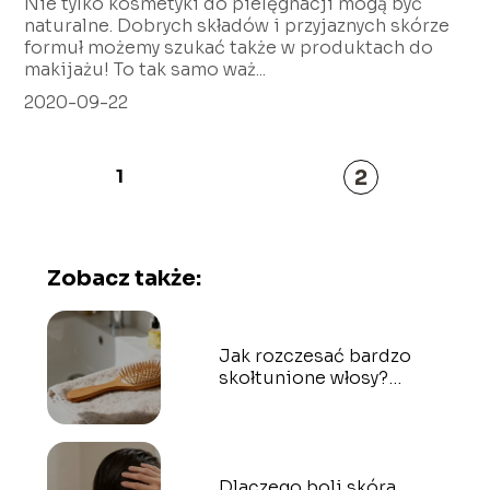
Nie tylko kosmetyki do pielęgnacji mogą być
naturalne. Dobrych składów i przyjaznych skórze
formuł możemy szukać także w produktach do
makijażu! To tak samo waż...
2020-09-22
2
1
Zobacz także:
Jak rozczesać bardzo
skołtunione włosy?
Domowe sposoby
Dlaczego boli skóra