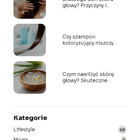
głowy? Przyczyny i
sposoby leczenia
Czy szampon
koloryzujący niszczy
włosy? Fakty i mity
Czym nawilżyć skórę
głowy? Skuteczne
domowe sposoby
Kategorie
Lifestyle
28
Moda